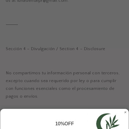
us at
lunadentalpr@gmail.com
.
⸻
Sección 4 – Divulgación / Section 4 – Disclosure
No compartimos tu información personal con terceros,
excepto cuando sea requerido por ley o para cumplir
con funciones esenciales como el procesamiento de
pagos o envíos.
We do not share your personal information with third
10%OFF
parties, except when required by law or to fulfill