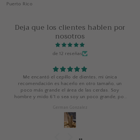
Puerto Rico
Deja que los clientes hablen por
nosotros
de 12 reseñas
Me encantó el cepillo de dientes, mi única
recomendación es hacerlo en otro tamaño, un
poco más grande el área de las cerdas. Soy
hombre y mido 6'1 o sea soy un poco grande, por
lo que el área de las cerdas para mi es un poco
German Gonzalez
pequeña. Por lo demás, excelente.