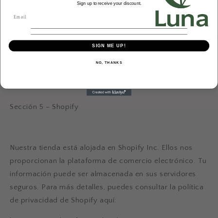
Sign up to receive your discount.
essential functions such as payment processing or
shipping.
SIGN ME UP!
NO, THANKS
⸻
Sección 5 – Shopify
Nuestra tienda está alojada en
Shopify Inc.
Ellos nos
proporcionan la plataforma de comercio electrónico. Tu
información puede ser almacenada en sus servidores
seguros. Para más detalles, puedes consultar la política
de privacidad de Shopify aquí: